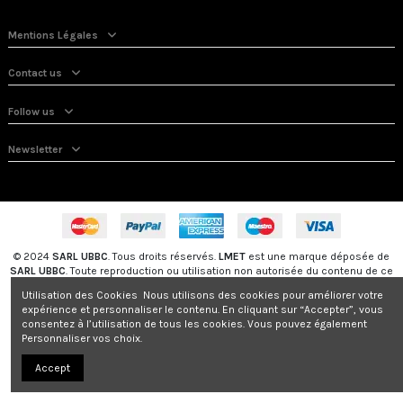
Mentions Légales
Contact us
Follow us
Newsletter
© 2024
SARL UBBC
. Tous droits réservés.
LMET
est une marque déposée de
SARL UBBC
. Toute reproduction ou utilisation non autorisée du contenu de ce
site est strictement interdite sans l'autorisation préalable de
SARL UBBC
.
Utilisation des Cookies Nous utilisons des cookies pour améliorer votre
expérience et personnaliser le contenu. En cliquant sur “Accepter”, vous
consentez à l’utilisation de tous les cookies. Vous pouvez également
Personnaliser vos choix.
Accept