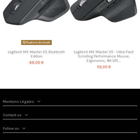
Rupture de stock
Logitech MX Master 2S Bluetooth
Logitech MX Master 3S - Ultra-Fast
Edition
Scrolling Performance Mouse,
Ergonomic, 8K DPI,...
69,00 €
112,00 €
Mentions Légales
Contact us
Follow us