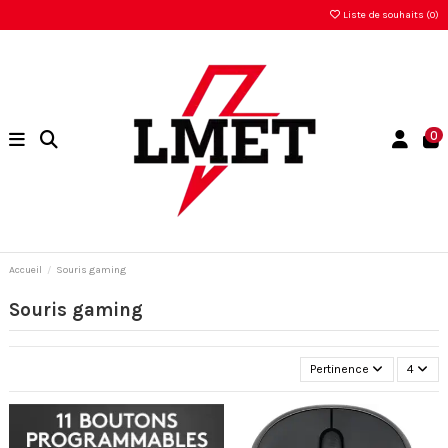
Liste de souhaits (
0
)
0
Accueil
Souris gaming
Souris gaming
Pertinence
4