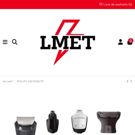
Liste de souhaits (
0
)
0
Accueil
PHILIPS MG7940/75